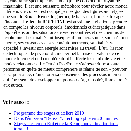
psychodrame spécifique mettant en jeu le conseil d’un royaume
imaginaire. Il est une puissante métaphore pour révéler notre monde
intérieur. Ce conseil est occupé par les grandes figures archétypes
que sont le Roi/ la Reine, le guerrier, le bâtisseur, l’artiste, le sage,
l’inconnu. Le Jeu du ROI/REINE est aussi une invitation à prendre
en compte les niveaux corporels, émotionnels et énergétiques dans
l’appréhension des situations de vie rencontrées et des chemins de
résolutions. Les qualités intrinsèques d’une per- sonne, son scénario
interne, ses croyances et ses conditionnements, sa vitalité, sa
capacité à investir son énergie sont mises au travail. L’uti- lisation
de techniques de psycho- drame permet la mise en valeur de ce
monde interne et de la manière dont il affecte les choix de vie et les
modes relationnels. Le Jeu du Roi/Reine s’adresse donc à toute
personne en quête de mieux comprendre la réalité de son « pouvoir
», sa puissance, d’améliorer sa conscience des processus internes
qui l’agissent, de développer un pouvoir d’agir inspiré, libre et relié
aux autres.
Voir aussi :
Programme des stages et ateliers 2019
Dans l'émission "Réussir", ma biographie en 20 minutes
Stages : le Jeu du Roi et de la Reine, une animation tout-
terrain !