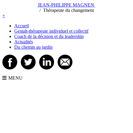
JEAN-PHILIPPE MAGNEN
/
/
Thérapeute du changement
×
Accueil
Gestalt-thérapeute individuel et collectif
Coach de la décision et du leadership
Actualités
Du chemin au jardin
MENU
JEAN-PHILIPPE MAGNEN
- Gestalt-thérapeute et formateur -
22 chemin des Vignes 44100 Nantes
06 81 99 10 88
Me contacter