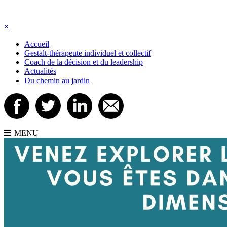
×
Accueil
Gestalt-thérapeute individuel et collectif
Coach de la décision et du leadership
Actualités
Du chemin au jardin
MENU