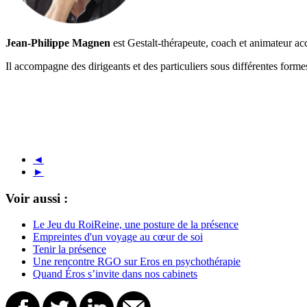
Jean-Philippe Magnen
est Gestalt-thérapeute, coach et animateur ac
Il accompagne des dirigeants et des particuliers sous différentes for
◄
►
Voir aussi :
Le Jeu du RoiReine, une posture de la présence
Empreintes d'un voyage au cœur de soi
Tenir la présence
Une rencontre RGO sur Eros en psychothérapie
Quand Éros s’invite dans nos cabinets