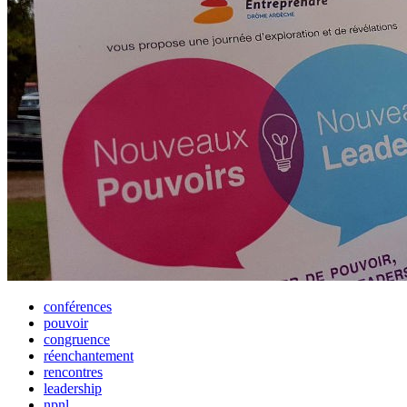
conférences
pouvoir
congruence
réenchantement
rencontres
leadership
npnl