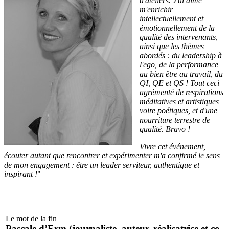
d'ateliers. J'ai aimé
m'enrichir
intellectuellement et
émotionnellement de la
qualité des intervenants,
ainsi que les thèmes
abordés : du leadership à
l'ego, de la performance
au bien être au travail, du
QI, QE et QS ! Tout ceci
agrémenté de respirations
méditatives et artistiques
voire poétiques, et d'une
nourriture terrestre de
qualité. Bravo !
Vivre cet événement,
écouter autant que rencontrer et expérimenter m'a confirmé le sens
de mon engagement : être un leader serviteur, authentique et
inspirant !
"
Le mot de la fin
Pascale d’Erm (journaliste, auteur, réalisatrice et co-