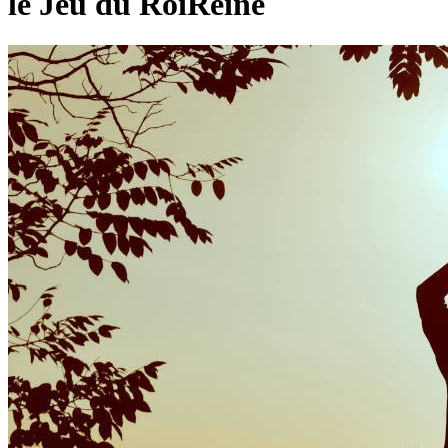
le Jeu du RoiReine