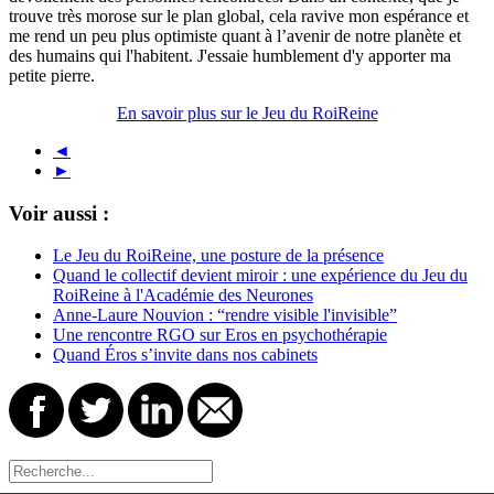
trouve très morose sur le plan global, cela ravive mon espérance et
me rend un peu plus optimiste quant à l’avenir de notre planète et
des humains qui l'habitent. J'essaie humblement d'y apporter ma
petite pierre.
En savoir plus sur le Jeu du RoiReine
◄
►
Voir aussi :
Le Jeu du RoiReine, une posture de la présence
Quand le collectif devient miroir : une expérience du Jeu du
RoiReine à l'Académie des Neurones
Anne-Laure Nouvion : “rendre visible l'invisible”
Une rencontre RGO sur Eros en psychothérapie
Quand Éros s’invite dans nos cabinets